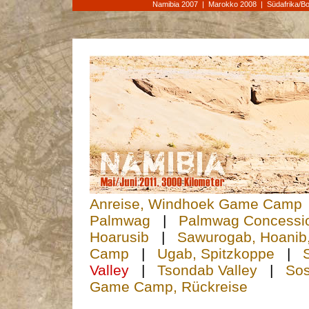
Namibia 2007
|
Marokko 2008
|
Südafrika/B
Anreise, Windhoek Game Camp
Palmwag
|
Palmwag Concessi
Hoarusib
|
Sawurogab, Hoanib
Camp
|
Ugab, Spitzkoppe
|
Valley
|
Tsondab Valley
|
Sos
Game Camp, Rückreise