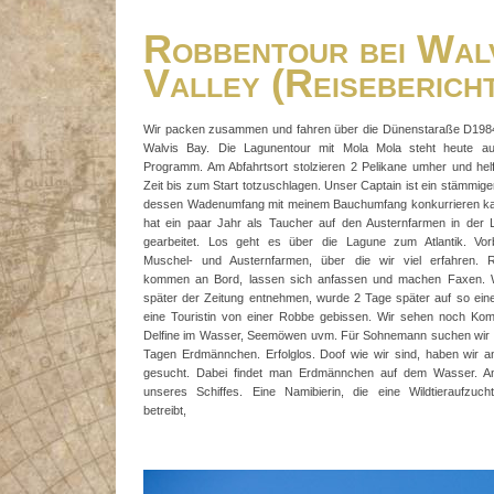
Robbentour bei Wal
Valley (Reiseberich
Wir packen zusammen und fahren über die Dünenstaraße D198
Walvis Bay. Die Lagunentour mit Mola Mola steht heute a
Programm. Am Abfahrtsort stolzieren 2 Pelikane umher und hel
Zeit bis zum Start totzuschlagen. Unser Captain ist ein stämmige
dessen Wadenumfang mit meinem Bauchumfang konkurrieren ka
hat ein paar Jahr als Taucher auf den Austernfarmen in der 
gearbeitet. Los geht es über die Lagune zum Atlantik. Vor
Muschel- und Austernfarmen, über die wir viel erfahren. 
kommen an Bord, lassen sich anfassen und machen Faxen. W
später der Zeitung entnehmen, wurde 2 Tage später auf so ein
eine Touristin von einer Robbe gebissen. Wir sehen noch Kom
Delfine im Wasser, Seemöwen uvm. Für Sohnemann suchen wir s
Tagen Erdmännchen. Erfolglos. Doof wie wir sind, haben wir 
gesucht. Dabei findet man Erdmännchen auf dem Wasser. A
unseres Schiffes. Eine Namibierin, die eine Wildtieraufzucht
betreibt,