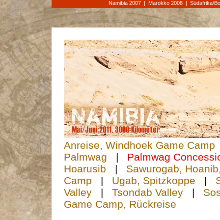
Namibia 2007
|
Marokko 2008
|
Südafrika/B
Anreise, Windhoek Game Camp
Palmwag
|
Palmwag Concessi
Hoarusib
|
Sawurogab, Hoanib
Camp
|
Ugab, Spitzkoppe
|
Valley
|
Tsondab Valley
|
Sos
Game Camp, Rückreise