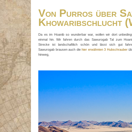
Von Purros über Sa
Khowaribschlucht (
Da es im Hoanib so wunderbar war, wollen wir dort unbeding
einmal hin. Wir fahren durch das Sawurogab Tal zum Hoani
Strecke ist landschaftlich schön und lässt sich gut fahr
Sawurogab brausen auch die
hier erwähnten 3 Hubschrauber
üb
hinweg,