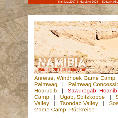
Namibia 2007
|
Marokko 2008
|
Südafrika/B
Anreise, Windhoek Game Camp
Palmwag
|
Palmwag Concessi
Hoarusib
|
Sawurogab, Hoanib
Camp
|
Ugab, Spitzkoppe
|
Valley
|
Tsondab Valley
|
Sos
Game Camp, Rückreise