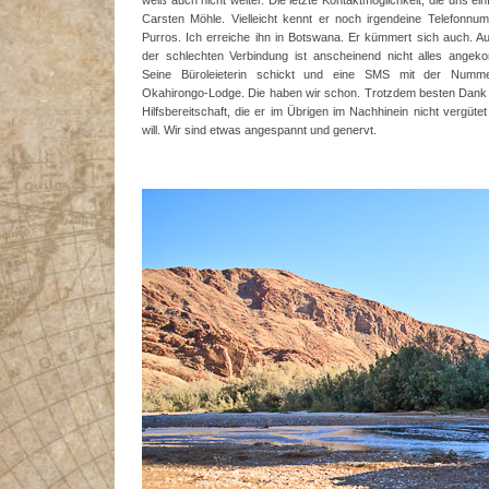
weiß auch nicht weiter. Die letzte Kontaktmöglichkeit, die uns einfäl
Carsten Möhle. Vielleicht kennt er noch irgendeine Telefonnu
Purros. Ich erreiche ihn in Botswana. Er kümmert sich auch. A
der schlechten Verbindung ist anscheinend nicht alles angek
Seine Büroleieterin schickt und eine SMS mit der Numm
Okahirongo-Lodge. Die haben wir schon. Trotzdem besten Dank 
Hilfsbereitschaft, die er im Übrigen im Nachhinein nicht vergüte
will. Wir sind etwas angespannt und genervt.