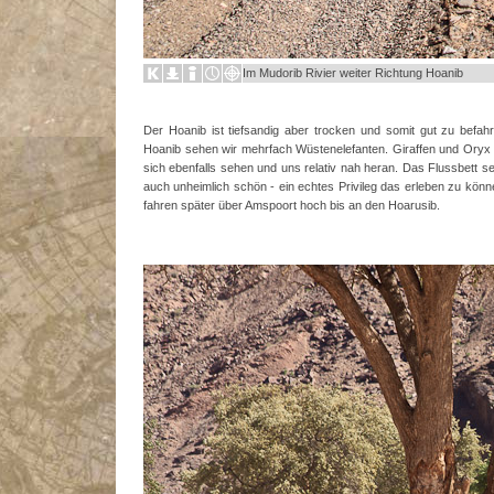
Im Mudorib Rivier weiter Richtung Hoanib
Der Hoanib ist tiefsandig aber trocken und somit gut zu befah
Hoanib sehen wir mehrfach Wüstenelefanten. Giraffen und Oryx
sich ebenfalls sehen und uns relativ nah heran. Das Flussbett sel
auch unheimlich schön - ein echtes Privileg das erleben zu könn
fahren später über Amspoort hoch bis an den Hoarusib.