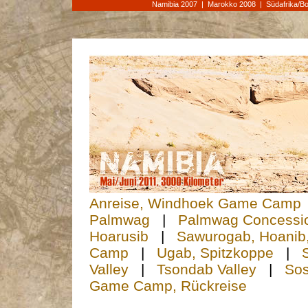
Namibia 2007
|
Marokko 2008
|
Südafrika/B
Anreise, Windhoek Game Camp
Palmwag
|
Palmwag Concessi
Hoarusib
|
Sawurogab, Hoanib
Camp
|
Ugab, Spitzkoppe
|
Valley
|
Tsondab Valley
|
Sos
Game Camp, Rückreise