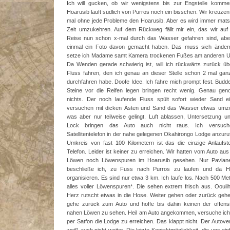
Ich will gucken, ob wir wenigstens bis zur Engstelle komme
Hoarusib läuft südlich von Purros noch ein bisschen. Wir kreuzen
mal ohne jede Probleme den Hoarusib. Aber es wird immer mats
Zeit umzukehren. Auf dem Rückweg fällt mir ein, das wir auf
Reise nun schon x-mal durch das Wasser gefahren sind, aber
einmal ein Foto davon gemacht haben. Das muss sich ändern
setze ich Madame samt Kamera trockenen Fußes am anderen Uf
Da Wenden gerade schwierig ist, will ich rückwärts zurück ü
Fluss fahren, den ich genau an dieser Stelle schon 2 mal ga
durchfahren habe. Doofe Idee. Ich fahre mich prompt fest. Budd
Steine vor die Reifen legen bringen recht wenig. Genau ge
nichts. Der noch laufende Fluss spült sofort wieder Sand ei
versuchen mit dicken Ästen und Sand das Wasser etwas umzul
was aber nur teilweise gelingt. Luft ablassen, Untersetzung un
Lock bringen das Auto auch nicht raus. Ich versuc
Satellitentelefon in der nahe gelegenen Okahirongo Lodge anzuru
Umkreis von fast 100 Kilometern ist das die einzige Anlaufste
Telefon. Leider ist keiner zu erreichen. Wir hatten vom Auto au
Löwen noch Löwenspuren im Hoarusib gesehen. Nur Paviane
beschließe ich, zu Fuss nach Purros zu laufen und da Hi
organisieren. Es sind nur etwa 3 km. Ich laufe los. Nach 500 Met
alles voller Löwenspuren*. Die sehen extrem frisch aus. Oouii
Herz rutscht etwas in die Hose. Weiter gehen oder zurück geh
gehe zurück zum Auto und hoffe bis dahin keinen der offensi
nahen Löwen zu sehen. Heil am Auto angekommen, versuche ich
per Satfon die Lodge zu erreichen. Das klappt nicht. Der Autove