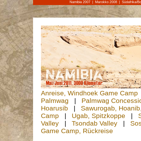
Namibia 2007
|
Marokko 2008
|
Südafrika/B
Anreise, Windhoek Game Camp
Palmwag
|
Palmwag Concessi
Hoarusib
|
Sawurogab, Hoanib
Camp
|
Ugab, Spitzkoppe
|
Valley
|
Tsondab Valley
|
Sos
Game Camp, Rückreise