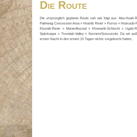
Die Route
Die ursprünglich geplante Route sah wie folgt aus: Aba-Huab-R
Palmwag Concession Area » Hoanib Rivier » Purros » Hoarusib-R
Khumib-Rivier » Marienflusstal » Khowarib-Schlucht » Ugab-R
Spitzkoppe » Tsondab-Valley » Sesriem/Sossusvlei. Da wir au
ersten Nacht in den ersten 10 Tagen nichts vorgebucht hatten,