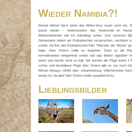
Wieder Namibia?!
Einmal infiziert lässt einen das Afrika-Virus kaum noch los. 
lockte wieder – insbesondere das Kaokoveld im Nordw
Wüstenelefanten will ich unbedingt sehen. Und unserem 3jä
Sohnemann haben wir Erdmännchen versprochen, nachdem ic
vorher mit ihm den Erdmännchen-Film "Wächter der Wüste" ge
habe. Über Ostern sollte es losgehen. Dann ist die Reg
normalerweise weitgehend vorbei und das Wetter tagsüber ni
warm und nachts nicht zu kalt. Wir buchen die Flüge keine 3
vorher und bezahlbare Flüge über Ostern gibt es nur noch mi
African Airways (SAA) über Johannesburg. Üblicherweise buch
wenig vor, da aber über Ostern vieles ausgebucht ist,
Lieblingsbilder