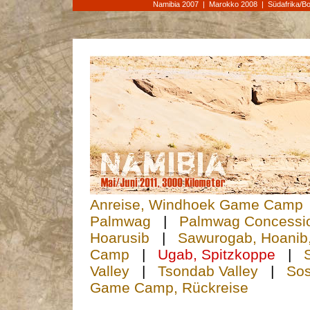
Namibia 2007
|
Marokko 2008
|
Südafrika/B
Anreise, Windhoek Game Camp
Palmwag
|
Palmwag Concessi
Hoarusib
|
Sawurogab, Hoanib
Camp
|
Ugab, Spitzkoppe
|
Valley
|
Tsondab Valley
|
Sos
Game Camp, Rückreise