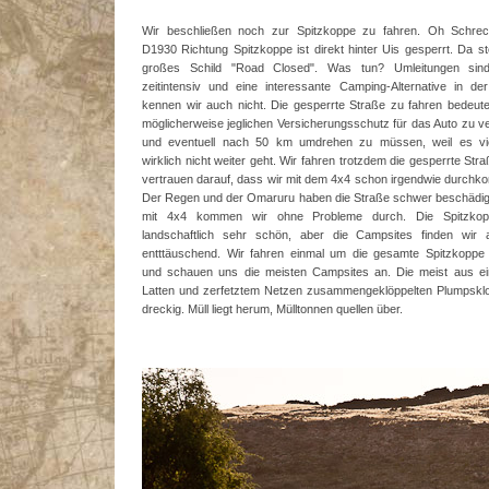
Wir beschließen noch zur Spitzkoppe zu fahren. Oh Schrec
D1930 Richtung Spitzkoppe ist direkt hinter Uis gesperrt. Da st
großes Schild "Road Closed". Was tun? Umleitungen sin
zeitintensiv und eine interessante Camping-Alternative in d
kennen wir auch nicht. Die gesperrte Straße zu fahren bedeute
möglicherweise jeglichen Versicherungsschutz für das Auto zu ve
und eventuell nach 50 km umdrehen zu müssen, weil es viel
wirklich nicht weiter geht. Wir fahren trotzdem die gesperrte Str
vertrauen darauf, dass wir mit dem 4x4 schon irgendwie durch
Der Regen und der Omaruru haben die Straße schwer beschädig
mit 4x4 kommen wir ohne Probleme durch. Die Spitzkop
landschaftlich sehr schön, aber die Campsites finden wir a
entttäuschend. Wir fahren einmal um die gesamte Spitzkoppe
und schauen uns die meisten Campsites an. Die meist aus ei
Latten und zerfetztem Netzen zusammengeklöppelten Plumpsklo
dreckig. Müll liegt herum, Mülltonnen quellen über.